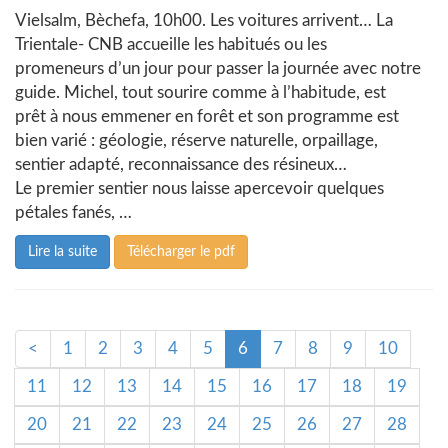
Vielsalm, Bèchefa, 10h00. Les voitures arrivent… La
Trientale- CNB accueille les habitués ou les
promeneurs d’un jour pour passer la journée avec notre
guide. Michel, tout sourire comme à l’habitude, est
prêt à nous emmener en forêt et son programme est
bien varié : géologie, réserve naturelle, orpaillage,
sentier adapté, reconnaissance des résineux…
Le premier sentier nous laisse apercevoir quelques
pétales fanés, …
Lire la suite
Télécharger le pdf
<
1
2
3
4
5
6
7
8
9
10
11
12
13
14
15
16
17
18
19
20
21
22
23
24
25
26
27
28