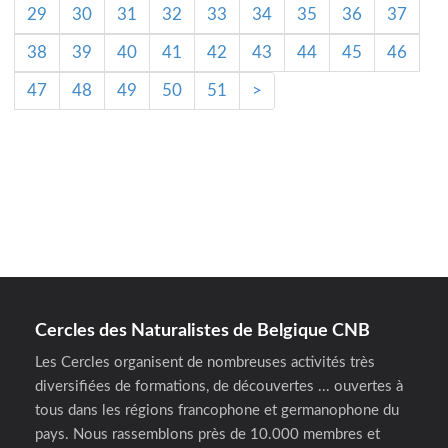
29
30
31
32
33
34
35
36
37
38
39
40
41
42
43
44
45
46
47
48
49
50
51
>
Cercles des Naturalistes de Belgique CNB
Les Cercles organisent de nombreuses activités très
diversifiées de formations, de découvertes ... ouvertes à
tous dans les régions francophone et germanophone du
pays. Nous rassemblons près de 10.000 membres et