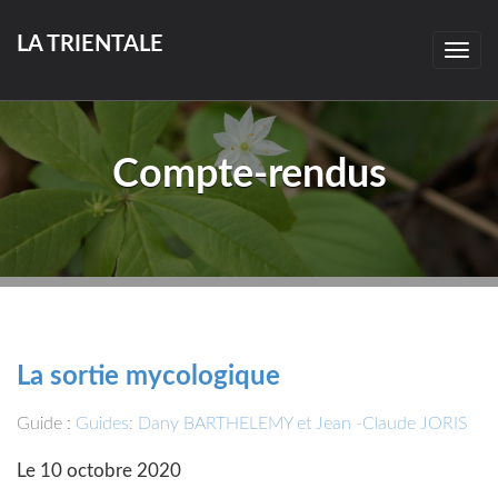
LA TRIENTALE
Togg
navig
Compte-rendus
La sortie mycologique
Guide :
Guides: Dany BARTHELEMY et Jean -Claude JORIS
Le 10 octobre 2020