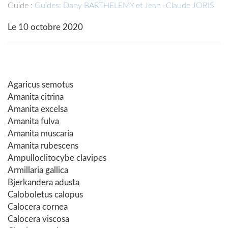
Guide :
Guides: Dany BARTHELEMY et Jean -Claude JORIS
Le 10 octobre 2020
Agaricus semotus
Amanita citrina
Amanita excelsa
Amanita fulva
Amanita muscaria
Amanita rubescens
Ampulloclitocybe clavipes
Armillaria gallica
Bjerkandera adusta
Caloboletus calopus
Calocera cornea
Calocera viscosa