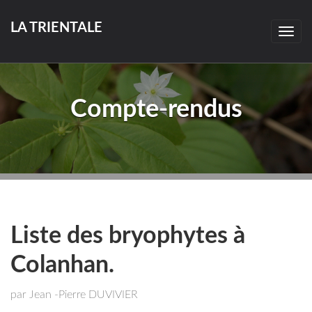
LA TRIENTALE
Togg
navig
Compte-rendus
Liste des bryophytes à
Colanhan.
par Jean -Pierre DUVIVIER