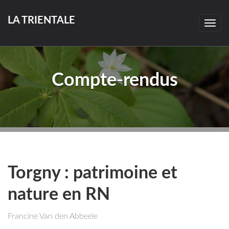
LA TRIENTALE
Togg
navig
Compte-rendus
Torgny : patrimoine et
nature en RN
Francine Van den Abbeele