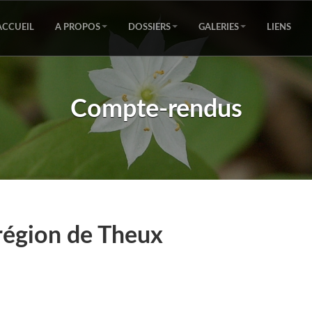
ACCUEIL
A PROPOS
DOSSIERS
GALERIES
LIENS
Compte-rendus
 région de Theux