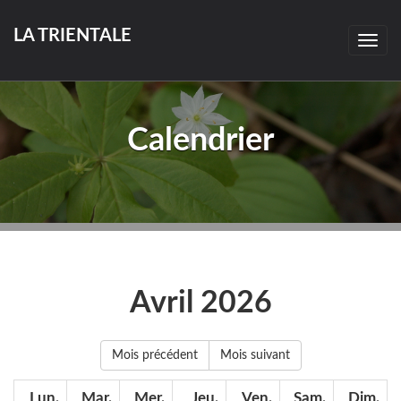
LA TRIENTALE
Togg
navig
Calendrier
Avril 2026
Mois précédent
Mois suivant
Lun.
Mar.
Mer.
Jeu.
Ven.
Sam.
Dim.