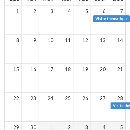
1
2
3
4
5
6
7
Visite thématique
8
9
10
11
12
13
14
15
16
17
18
19
20
21
22
23
24
25
26
27
28
Visite th
29
30
1
2
3
4
5