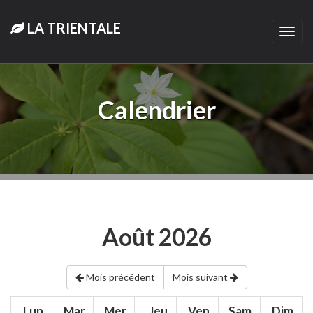
LA TRIENTALE
Togg
navi
Calendrier
Août 2026
Mois précédent
Mois suivant
Lun.
Mar.
Mer.
Jeu.
Ven.
Sam.
Dim.