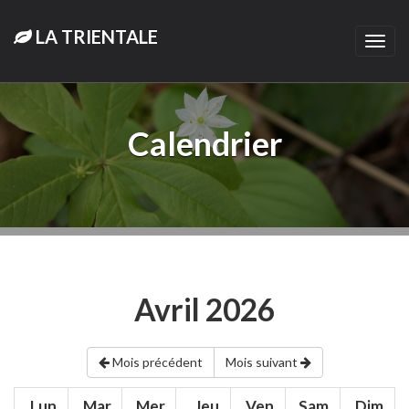
LA TRIENTALE
Togg
navi
Calendrier
Avril 2026
Mois précédent
Mois suivant
Lun.
Mar.
Mer.
Jeu.
Ven.
Sam.
Dim.